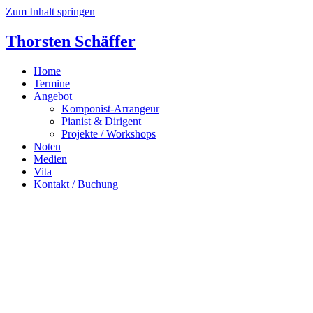
Zum Inhalt springen
Thorsten Schäffer
Home
Termine
Angebot
Komponist-Arrangeur
Pianist & Dirigent
Projekte / Workshops
Noten
Medien
Vita
Kontakt / Buchung