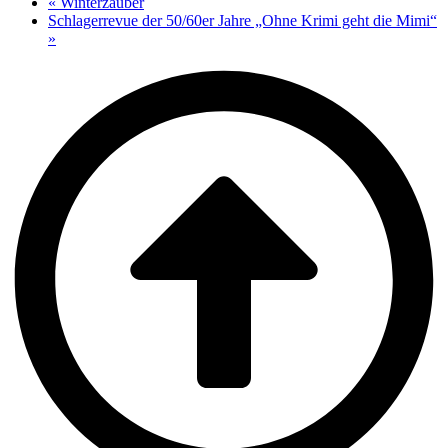
«
Winterzauber
Schlagerrevue der 50/60er Jahre „Ohne Krimi geht die Mimi“
»