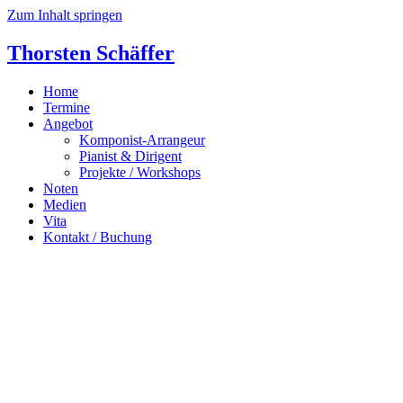
Zum Inhalt springen
Thorsten Schäffer
Home
Termine
Angebot
Komponist-Arrangeur
Pianist & Dirigent
Projekte / Workshops
Noten
Medien
Vita
Kontakt / Buchung