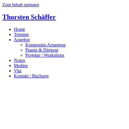
Zum Inhalt springen
Thorsten Schäffer
Home
Termine
Angebot
Komponist-Arrangeur
Pianist & Dirigent
Projekte / Workshops
Noten
Medien
Vita
Kontakt / Buchung